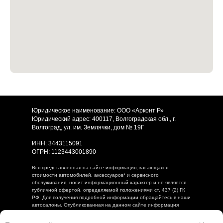
Юридическое наименование: ООО «Арконт Р»
Юридический адрес: 400117, Волгоградская обл., г.
Волгоград, ул. им. Землячки, дом № 19Г
ИНН: 3443115091
ОГРН: 1123443001890
Вся представленная на сайте информация, касающаяся
стоимости автомобилей, аксессуаров* и сервисного
обслуживания, носит информационный характер и не является
публичной офертой, определяемой положениями ст. 437 (2) ГК
РФ. Для получения подробной информации обращайтесь в наши
автосалоны. Опубликованная на данном сайте информация
может быть изменена в любое время без предварительного
уведомления. * Стоимость аксессуаров указана без учета